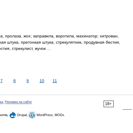
, пролаза, жох; заправила, воротила, махинатор; хитрован,
нкая штука, претонкая штука, стрекулятник, продувная бестия,
стия, стрекулист, жучок …
7
8
9
10
11
ка
,
Реклама на сайте
18+
omla,
Drupal,
WordPress, MODx.