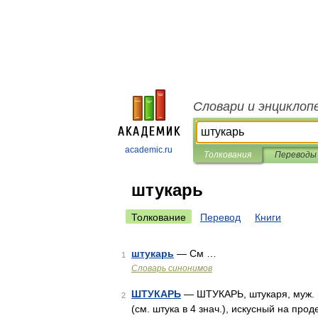
Словари и энциклоп
academic.ru
Толкования
Переводы
штукарь
Толкование
Перевод
Книги
штукарь
— См …
1
Словарь синонимов
ШТУКАРЬ
— ШТУКАРЬ, штукаря, муж. (р
2
(см. штука в 4 знач.), искусный на про