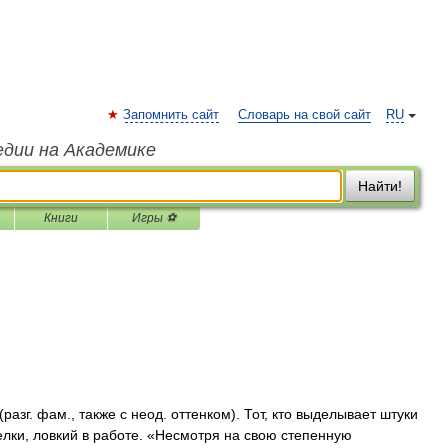
Запомнить сайт
Словарь на свой сайт
RU
едии на Академике
Найти!
Книги
Игры ⚽
азг. фам., также с неод. оттенком). Тот, кто выделывает штуки
делки, ловкий в работе. «Несмотря на свою степенную